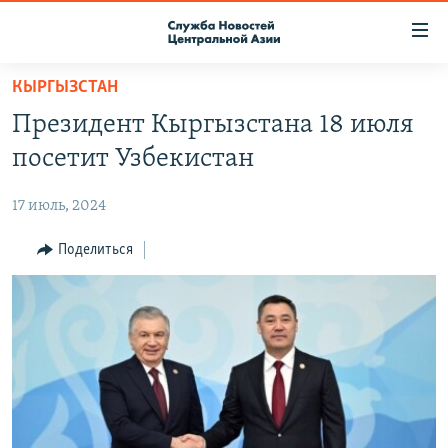
Ссылки
доступа
Вернуться
КЫРГЫЗСТАН
к
О ПРОЕКТЕ
Президент Кыргызстана 18 июля
основному
ПОДПИСКА
содержанию
посетит Узбекистан
КОНТАКТЫ
Вернутся
к
17 июль, 2024
RFE/RL ДИРЕКТ
главной
НАСТОЯЩЕЕ ВРЕМЯ
Поделиться
навигации
Вернутся
МИГРАНТ МЕДИА
к
поиску