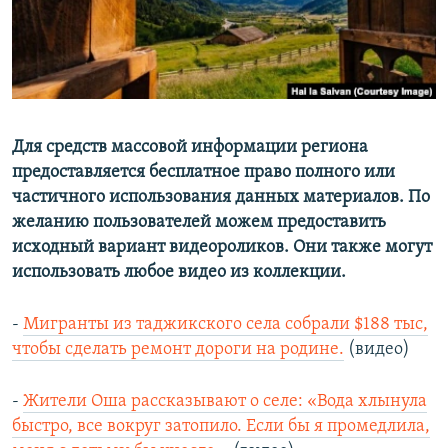
Для средств массовой информации региона
предоставляется бесплатное право полного или
частичного использования данных материалов. По
желанию пользователей можем предоставить
исходный вариант видеороликов. Они также могут
использовать любое видео из коллекции.
-
Мигранты из таджикского села собрали $188 тыс,
чтобы сделать ремонт дороги на родине.
(видео)
-
Жители Оша рассказывают о селе: «Вода хлынула
быстро, все вокруг затопило. Если бы я промедлила,