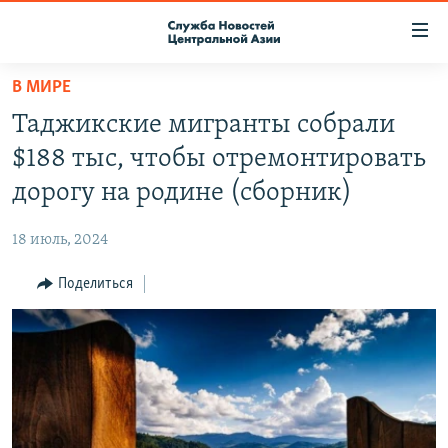
Ссылки
доступа
Вернуться
В МИРЕ
к
О ПРОЕКТЕ
Таджикские мигранты собрали
основному
ПОДПИСКА
содержанию
$188 тыс, чтобы отремонтировать
КОНТАКТЫ
Вернутся
дорогу на родине (сборник)
к
RFE/RL ДИРЕКТ
главной
18 июль, 2024
НАСТОЯЩЕЕ ВРЕМЯ
навигации
Вернутся
Поделиться
МИГРАНТ МЕДИА
к
поиску