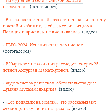
-
Наводнение и сели в Ошской области:
последствия.
(фотогалерея)
-
Высокопоставленный казахстанец напал на жену
и детей и избил их, чтобы выселить из дома.
Полиция и приставы не вмешивались.
(видео)
-
ЕВРО-2024: Испания стала чемпионом.
(фотогалерея)
-
В Кыргызстане милиция расследует смерть 25-
летней Айтурган Маматкуловой.
(видео)
-
Журналист за решёткой: обстоятельства дела
Думана Мухаммедкарима.
(видео)
-
«Все попадали на землю». Что рассказывают
очевидцы покушения на Трампа.
(видео)