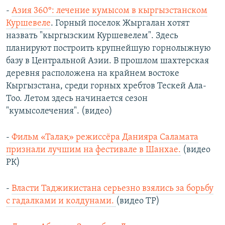
-
Азия 360°: лечение кумысом в кыргызстанском
Куршевеле
. Горный поселок Жыргалан хотят
назвать "кыргызским Куршевелем". Здесь
планируют построить крупнейшую горнолыжную
базу в Центральной Азии. В прошлом шахтерская
деревня расположена на крайнем востоке
Кыргызстана, среди горных хребтов Тескей Ала-
Тоо. Летом здесь начинается сезон
"кумысолечения". (видео)
-
Фильм «Талақ» режиссёра Данияра Саламата
признали лучшим на фестивале в Шанхае.
(видео
РК)
-
Власти Таджикистана серьезно взялись за борьбу
с гадалками и колдунами.
(видео ТР)