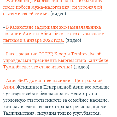
-
Жительница Кыргызстана попала в больницу
после побоев мужа-налоговика: он угрожал ей
связями своей семьи.
(видео)
-
В Казахстане задержали экс-замначальника
полиции Алматы Абильбекова: его связывают с
пытками в январе 2022 года.
(видео)
-
Расследование OCCRP, Kloop и Temirov.live об
управделами президента Кыргызстана Каныбеке
Туманбаеве: что стало известно?
(видео)
-
Азия 360°: домашнее насилие в Центральной
Азии.
Женщины в Центральной Азии все меньше
чувствуют себя в безопасности. Несмотря на
уголовную ответственность за семейное насилие,
которая введена во всех странах региона, кроме
Таджикистана, ситуация только усугубляется,