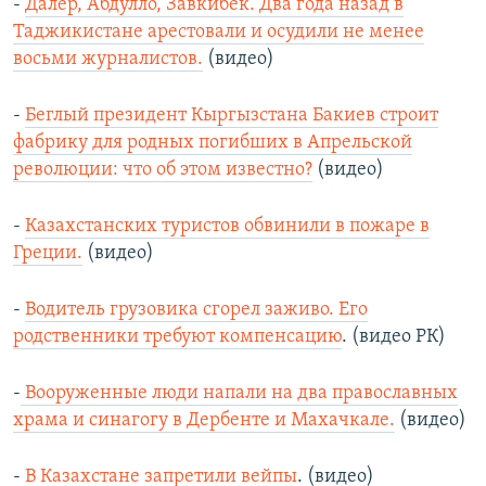
-
Далер, Абдулло, Завкибек. Два года назад в
Таджикистане арестовали и осудили не менее
восьми журналистов.
(видео)
-
Беглый президент Кыргызстана Бакиев строит
фабрику для родных погибших в Апрельской
революции: что об этом известно?
(видео)
-
Казахстанских туристов обвинили в пожаре в
Греции.
(видео)
-
Водитель грузовика сгорел заживо. Его
родственники требуют компенсацию
. (видео РК)
-
Вооруженные люди напали на два православных
храма и синагогу в Дербенте и Махачкале.
(видео)
-
В Казахстане запретили вейпы
. (видео)