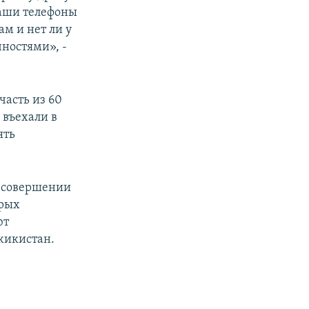
наши телефоны
м и нет ли у
ностями», -
часть из 60
 въехали в
ять
в совершении
орых
ют
жикистан.