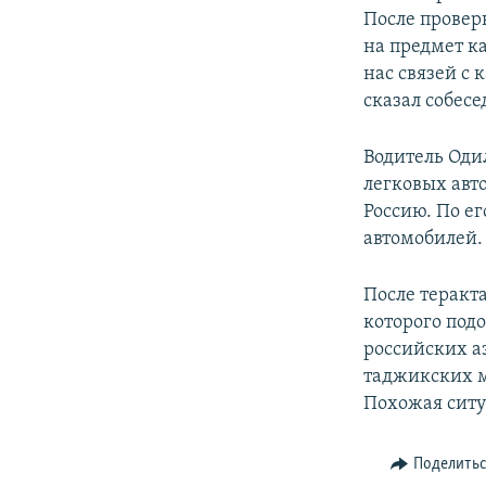
После провер
на предмет к
нас связей с
сказал собесе
Водитель Оди
легковых авт
Россию. По ег
автомобилей.
После теракт
которого под
российских а
таджикских м
Похожая ситу
Поделить