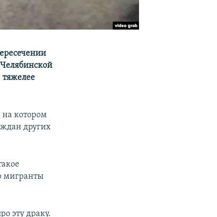
пересечении
 Челябинской
, тяжелее
, на котором
раждан других
такое
о мигранты
ро эту драку.