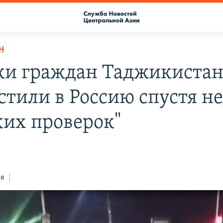
Н
ки граждан Таджикистан
стили в Россию спустя н
ких проверок"
ся