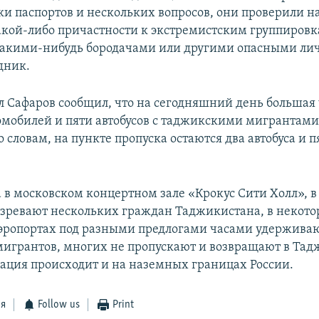
ки паспортов и нескольких вопросов, они проверили 
акой-либо причастности к экстремистским группировка
 какими-нибудь бородачами или другими опасными лич
дник.
л Сафаров сообщил, что на сегодняшний день большая 
омобилей и пяти автобусов с таджикскими мигрантами
о словам, на пункте пропуска остаются два автобуса и п
а в московском концертном зале «Крокус Сити Холл», 
озревают нескольких граждан Таджикистана, в некот
эропортах под разными предлогами часами удержива
игрантов, многих не пропускают и возвращают в Тад
ация происходит и на наземных границах России.
ся
Follow us
Print