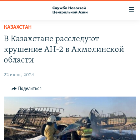
Ссылки
доступа
Вернуться
КАЗАХСТАН
к
О ПРОЕКТЕ
В Казахстане расследуют
основному
ПОДПИСКА
содержанию
крушение АН-2 в Акмолинской
КОНТАКТЫ
Вернутся
области
к
RFE/RL ДИРЕКТ
главной
22 июль, 2024
НАСТОЯЩЕЕ ВРЕМЯ
навигации
Вернутся
Поделиться
МИГРАНТ МЕДИА
к
поиску