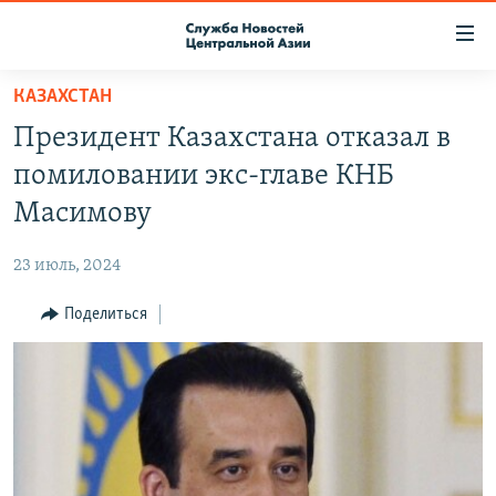
Ссылки
доступа
Вернуться
КАЗАХСТАН
к
О ПРОЕКТЕ
Президент Казахстана отказал в
основному
ПОДПИСКА
содержанию
помиловании экс‑главе КНБ
КОНТАКТЫ
Вернутся
Масимову
к
RFE/RL ДИРЕКТ
главной
23 июль, 2024
НАСТОЯЩЕЕ ВРЕМЯ
навигации
Вернутся
Поделиться
МИГРАНТ МЕДИА
к
поиску