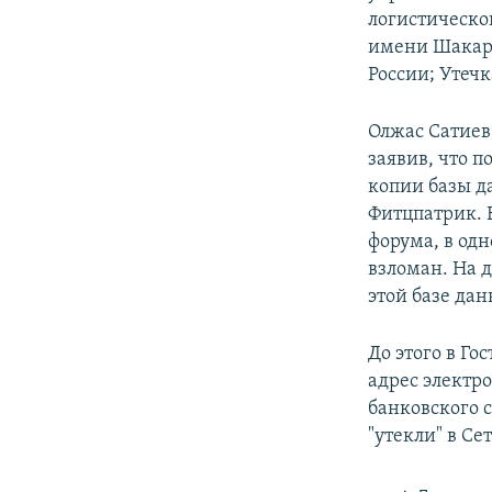
логистическо
имени Шакари
России; Утечк
Олжас Сатиев
заявив, что 
копии базы д
Фитцпатрик. 
форума, в од
взломан. На 
этой базе да
До этого в Г
адрес электр
банковского 
"утекли" в Сет