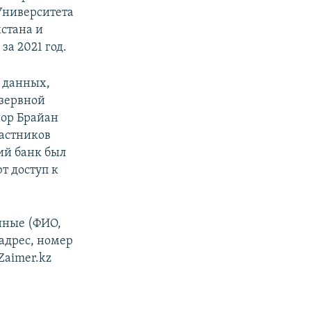
Университета
стана и
за 2021 год.
 данных,
езервной
нор Брайан
частников
ий банк был
т доступ к
анные (ФИО,
адрес, номер
Zaimer.kz