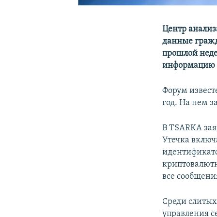
Центр анализ
данные гражд
прошлой неде
информацию н
Форум извест
год. На нем з
В TSARKA зая
Утечка включа
идентификато
криптовалютн
все сообщения
Среди слитых
управления с