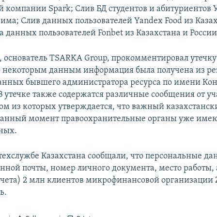
й компании Spark; Слив БД студентов и абитуриентов 
ма; Слив данных пользователей Yandex Food из Казах
а данных пользователей Fonbet из Казахстана и России 
, основатель TSARKA Group, прокомментировал утечку
по некоторым данным информация была получена из р
анных бывшего администратора ресурса по имени Ко
В утечке также содержатся различные сообщения от у
ном из которых утверждается, что важный казахстанск
данный момент правоохранительные органы уже имею
нных.
остехслужбе Казахстана сообщали, что персональные д
онной почты, номер личного документа, место работы, 
счета) 2 млн клиентов микрофинансовой организации 
ь.