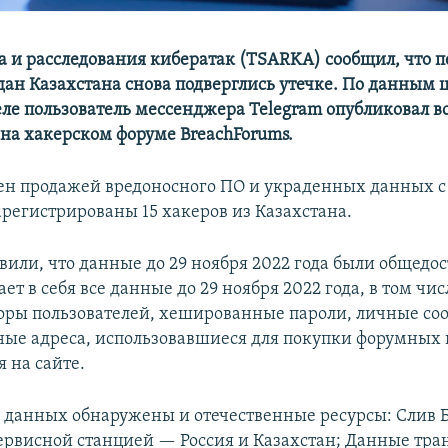
а и расследования кибератак (TSARKA) сообщил, что 
ан Казахстана снова подверглись утечке. По данным ц
ле пользователь мессенджера Telegram опубликовал в
а хакерском форуме BreachForums.
ен продажей вредоносного ПО и украденных данных с 
арегистрированы 15 хакеров из Казахстана.
вили, что данные до 29 ноября 2022 года были общедо
ет в себя все данные до 29 ноября 2022 года, в том чис
ры пользователей, хешированные пароли, личные со
ые адреса, использовавшиеся для покупки форумных 
 на сайте.
 данных обнаружены и отечественные ресурсы: Слив 
ервисной станцией — Россия и Казахстан; Данные тра