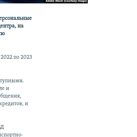
персональные
ентра, на
сю
2022 по 2023
ступными.
ле и
общения,
кредитов, и
БД
нспортно-