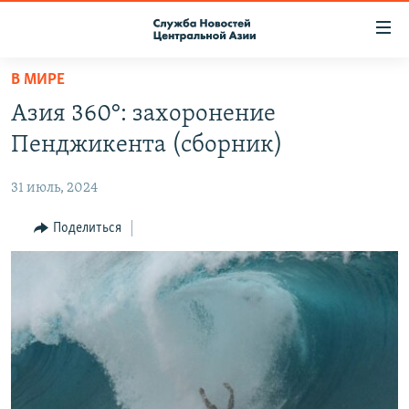
Ссылки
доступа
Вернуться
В МИРЕ
к
О ПРОЕКТЕ
Азия 360°: захоронение
основному
ПОДПИСКА
содержанию
Пенджикента (сборник)
КОНТАКТЫ
Вернутся
к
31 июль, 2024
RFE/RL ДИРЕКТ
главной
НАСТОЯЩЕЕ ВРЕМЯ
Поделиться
навигации
Вернутся
МИГРАНТ МЕДИА
к
поиску