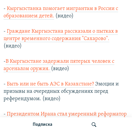
-
Кыргызстанка помогает мигрантам в России с
образованием детей.
(видео)
-
Граждане Кыргызстана рассказали о пытках в
центре временного содержания "Сахарово".
(видео)
-
В Кыргызстане задержали пятерых человек с
арсеналом оружия.
(видео)
-
Быть или не быть АЭС в Казахстане?
Эмоции и
призывы на очередных обсуждениях перед
референдумом. (видео)
-
Президентом Ирана стал умеренный реформатор
Масуд Пезешкиан.
Как изменятся отношения
Подписка
страны с миром. (видео)