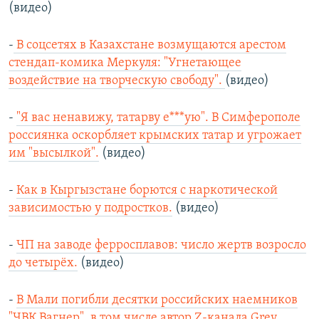
(видео)
-
В соцсетях в Казахстане возмущаются арестом
стендап-комика Меркуля: "Угнетающее
воздействие на творческую свободу".
(видео)
-
"Я вас ненавижу, татарву е***ую". В Симферополе
россиянка оскорбляет крымских татар и угрожает
им "высылкой".
(видео)
-
Как в Кыргызстане борются с наркотической
зависимостью у подростков.
(видео)
-
ЧП на заводе ферросплавов: число жертв возросло
до четырёх.
(видео)
-
В Мали погибли десятки российских наемников
"ЧВК Вагнер", в том числе автор Z-канала Grey