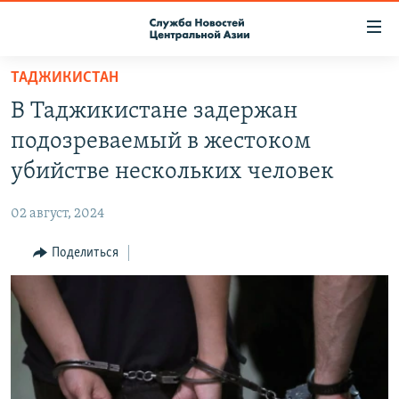
Ссылки
доступа
Вернуться
ТАДЖИКИСТАН
к
О ПРОЕКТЕ
В Таджикистане задержан
основному
ПОДПИСКА
содержанию
подозреваемый в жестоком
КОНТАКТЫ
Вернутся
убийстве нескольких человек
к
RFE/RL ДИРЕКТ
главной
02 август, 2024
НАСТОЯЩЕЕ ВРЕМЯ
навигации
Вернутся
Поделиться
МИГРАНТ МЕДИА
к
поиску