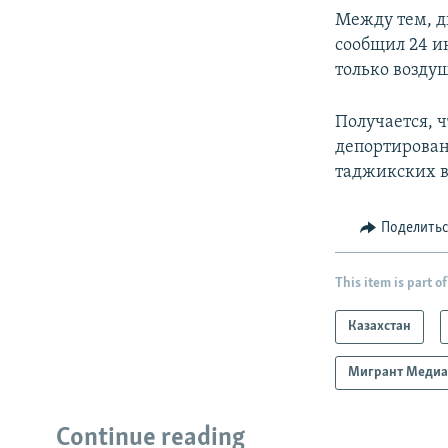
Между тем, д
сообщил 24 ию
только возду
Получается, ч
депортирован
таджикских в
Поделить
This item is part of
Казахстан
Мигрант Меди
Continue reading