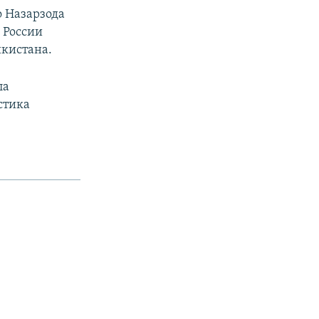
о Назарзода
 России
кистана.
ла
стика