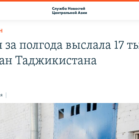
Н
 за полгода выслала 17 т
ан Таджикистана
ся