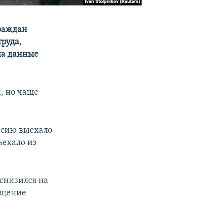
граждан
руда,
на данные
, но чаще
оссию выехало
ъехало из
 снизился на
ащение