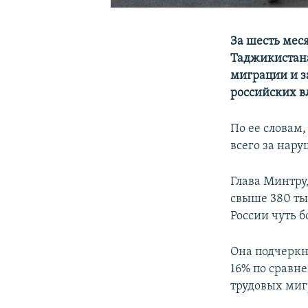
За шесть меся
Таджикистана
миграции и з
российских в
По ее словам
всего за нар
Глава Минтру
свыше 380 ты
России чуть б
Она подчеркн
16% по сравн
трудовых миг