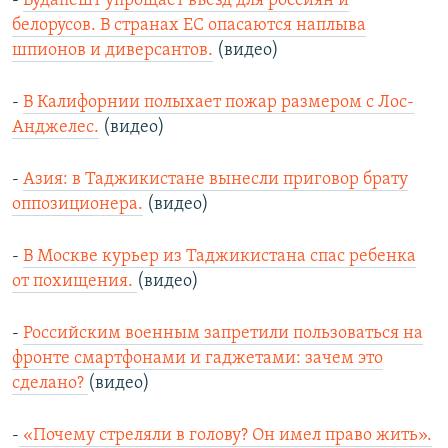
-
Будапешт упрощает въезд для россиян и
белорусов. В странах ЕС опасаются наплыва
шпионов и диверсантов.
(видео)
-
В Калифорнии полыхает пожар размером с Лос-
Анджелес.
(видео)
-
Азия: в Таджикистане вынесли приговор брату
оппозиционера.
(видео)
-
В Москве курьер из Таджикистана спас ребенка
от похищения.
(видео)
-
Российским военным запретили пользоваться на
фронте смартфонами и гаджетами: зачем это
сделано?
(видео)
-
«Почему стреляли в голову? Он имел право жить».