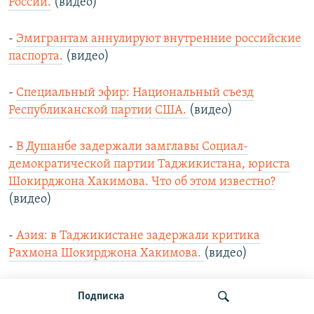
России.
(видео)
-
Эмигрантам аннулируют внутренние российские
паспорта.
(видео)
-
Специальный эфир: Национальный съезд
Республиканской партии США.
(видео)
-
В Душанбе задержали замглавы Социал-
демократической партии Таджикистана, юриста
Шокирджона Хакимова. Что об этом известно?
(видео)
-
Азия: в Таджикистане задержали критика
Рахмона Шокирджона Хакимова.
(видео)
-
Фейсбук Каныкей Арановой, публикации в
Подписка
котором стали поводом для ареста активистки, ей