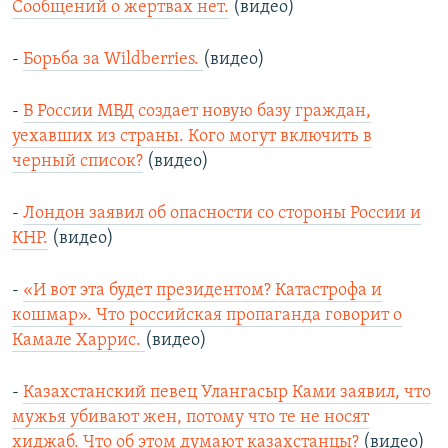
Сообщений о жертвах нет.
(видео)
-
Борьба за Wildberries.
(видео)
-
В России МВД создает новую базу граждан,
уехавших из страны. Кого могут включить в
черный список?
(видео)
-
Лондон заявил об опасности со стороны России и
КНР.
(видео)
-
«И вот эта будет президентом? Катастрофа и
кошмар». Что российская пропаганда говорит о
Камале Харрис.
(видео)
-
Казахстанский певец Улангасыр Ками заявил, что
мужья убивают жен, потому что те не носят
хиджаб. Что об этом думают казахстанцы?
(видео)