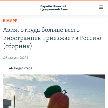
Ссылки
доступа
Вернуться
В МИРЕ
к
О ПРОЕКТЕ
Азия: откуда больше всего
основному
ПОДПИСКА
содержанию
иностранцев приезжает в Россию
КОНТАКТЫ
Вернутся
(сборник)
к
RFE/RL ДИРЕКТ
главной
06 август, 2024
НАСТОЯЩЕЕ ВРЕМЯ
навигации
Вернутся
Поделиться
МИГРАНТ МЕДИА
к
поиску