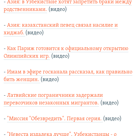
-
Азия: в Узбекистане хотят запретить браки между
родственниками.
(видео)
-
Азия: казахстанский певец связал насилие и
хиджаб.
(видео)
-
Как Париж готовится к официальному открытию
Олимпийских игр.
(видео)
-
Имам в эфире госканала рассказал, как правильно
бить женщин.
(видео)
-
Латвийские пограничники задержали
перевозчиков незаконных мигрантов.
(видео)
-
"Миссия "Обезвредить". Первая серия.
(видео)
-
"Невеста издалека лучше". Узбекистанцы - о