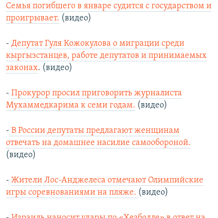
Семья погибшего в январе судится с государством и
проигрывает.
(видео)
-
Депутат Гуля Кожокулова о миграции среди
кыргызстанцев, работе депутатов и принимаемых
законах
. (видео)
-
Прокурор просил приговорить журналиста
Мухаммедкарима к семи годам.
(видео)
-
В России депутаты предлагают женщинам
отвечать на домашнее насилие самообороной.
(видео)
-
Жители Лос-Анджелеса отмечают Олимпийские
игры соревнованиями на пляже.
(видео)
-
Израиль наносит удары по «Хезболле» в ответ на