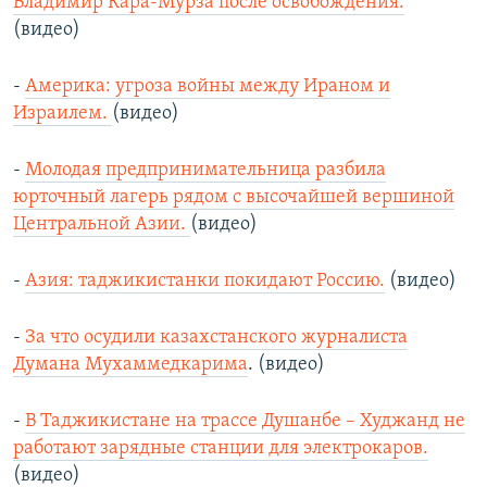
Владимир Кара-Мурза после освобождения.
(видео)
-
Америка: угроза войны между Ираном и
Израилем.
(видео)
-
Молодая предпринимательница разбила
юрточный лагерь рядом с высочайшей вершиной
Центральной Азии.
(видео)
-
Азия: таджикистанки покидают Россию.
(видео)
-
За что осудили казахстанского журналиста
Думана Мухаммедкарима
. (видео)
-
В Таджикистане на трассе Душанбе – Худжанд не
работают зарядные станции для электрокаров.
(видео)