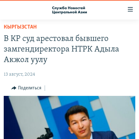
Ссылки
доступа
Вернуться
КЫРГЫЗСТАН
к
О ПРОЕКТЕ
В КР суд арестовал бывшего
основному
ПОДПИСКА
содержанию
замгендиректора НТРК Адыла
КОНТАКТЫ
Вернутся
Акжол уулу
к
RFE/RL ДИРЕКТ
главной
13 август, 2024
НАСТОЯЩЕЕ ВРЕМЯ
навигации
Вернутся
Поделиться
МИГРАНТ МЕДИА
к
поиску