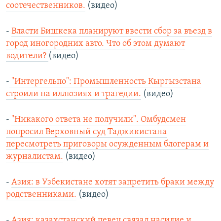
соотечественников.
(видео)
-
Власти Бишкека планируют ввести сбор за въезд в
город иногородних авто. Что об этом думают
водители?
(видео)
-
"Интергельпо": Промышленность Кыргызстана
строили на иллюзиях и трагедии.
(видео)
-
"Никакого ответа не получили". Омбудсмен
попросил Верховный суд Таджикистана
пересмотреть приговоры осужденным блогерам и
журналистам.
(видео)
-
Азия: в Узбекистане хотят запретить браки между
родственниками.
(видео)
-
Азия: казахстанский певец связал насилие и