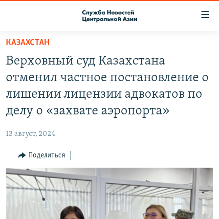
Ссылки
доступа
Вернуться
КАЗАХСТАН
к
О ПРОЕКТЕ
Верховный суд Казахстана
основному
ПОДПИСКА
содержанию
отменил частное постановление о
КОНТАКТЫ
Вернутся
лишении лицензии адвокатов по
к
RFE/RL ДИРЕКТ
делу о «захвате аэропорта»
главной
НАСТОЯЩЕЕ ВРЕМЯ
навигации
13 август, 2024
Вернутся
МИГРАНТ МЕДИА
к
Поделиться
поиску