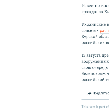
Известно так
гражданах Кы
Украинские во
соцсетях
расп
Курской облас
российских в
13 августа п
вооруженных 
свою очередь
Зеленскому, 
российской т
Поделить
This item is part of