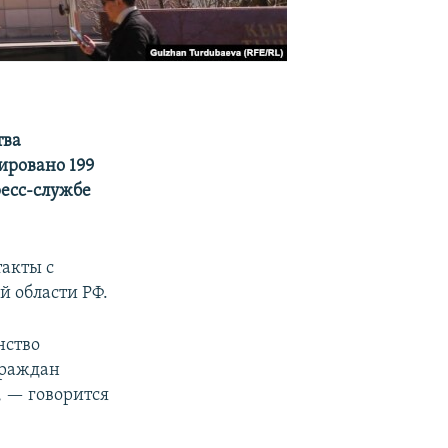
тва
ировано 199
ресс-службе
акты с
 области РФ.
нство
граждан
, — говорится