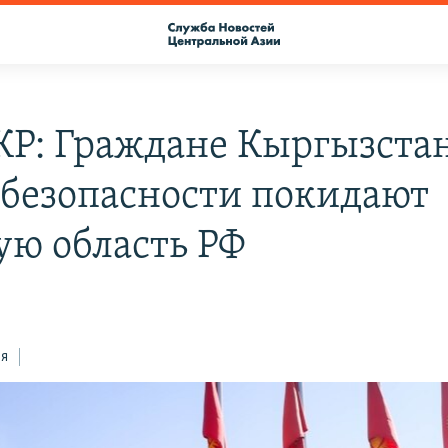
Р: Граждане Кыргызстан
 безопасности покидают
ую область РФ
ся