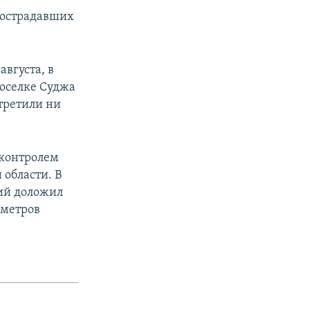
 пострадавших
августа, в
поселке Суджа
стретили ни
д контролем
 области. В
ий доложил
ометров