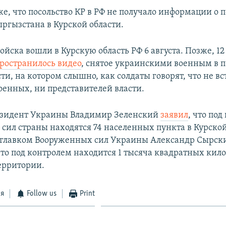
же, что посольство КР в РФ не получало информации о
ргызстана в Курской области.
йска вошли в Курскую область РФ 6 августа. Позже, 12 
ространилось видео
, снятое украинскими военным в 
ти, на котором слышно, как солдаты говорят, что не в
оенных, ни представителей власти.
резидент Украины Владимир Зеленский
заявил
, что по
сил страны находятся 74 населенных пункта в Курской
 главком Вооруженных сил Украины Александр Сырск
что под контролем находится 1 тысяча квадратных кил
ерритории.
ся
Follow us
Print