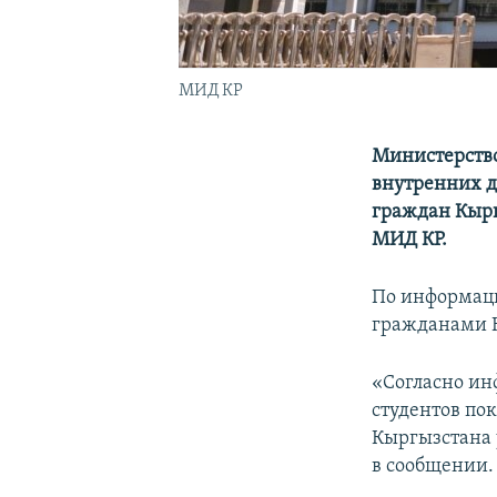
МИД КР
Министерство
внутренних де
граждан Кырг
МИД КР.
По информаци
гражданами К
«Согласно ин
студентов пок
Кыргызстана 
в сообщении.