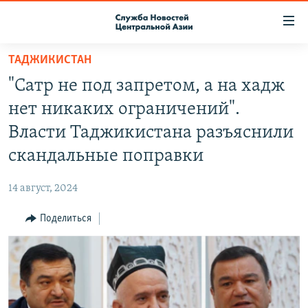
Ссылки
доступа
Вернуться
ТАДЖИКИСТАН
к
О ПРОЕКТЕ
"Сатр не под запретом, а на хадж
основному
ПОДПИСКА
содержанию
нет никаких ограничений".
КОНТАКТЫ
Вернутся
Власти Таджикистана разъяснили
к
RFE/RL ДИРЕКТ
скандальные поправки
главной
НАСТОЯЩЕЕ ВРЕМЯ
навигации
14 август, 2024
Вернутся
МИГРАНТ МЕДИА
к
Поделиться
поиску