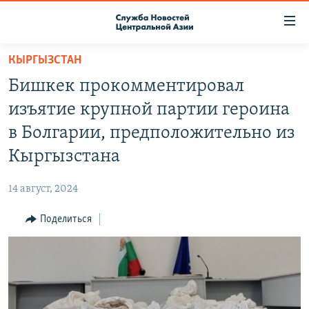
Ссылки
доступа
Вернуться
КЫРГЫЗСТАН
к
О ПРОЕКТЕ
Бишкек прокомментировал
основному
ПОДПИСКА
содержанию
изъятие крупной партии героина
КОНТАКТЫ
Вернутся
в Болгарии, предположительно из
к
RFE/RL ДИРЕКТ
Кыргызстана
главной
НАСТОЯЩЕЕ ВРЕМЯ
навигации
14 август, 2024
Вернутся
МИГРАНТ МЕДИА
к
Поделиться
поиску