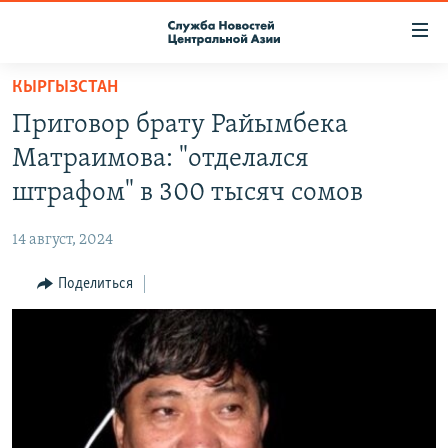
Ссылки
доступа
Вернуться
КЫРГЫЗСТАН
к
О ПРОЕКТЕ
Приговор брату Райымбека
основному
ПОДПИСКА
содержанию
Матраимова: "отделался
КОНТАКТЫ
Вернутся
штрафом" в 300 тысяч сомов
к
RFE/RL ДИРЕКТ
главной
14 август, 2024
НАСТОЯЩЕЕ ВРЕМЯ
навигации
Вернутся
Поделиться
МИГРАНТ МЕДИА
к
поиску