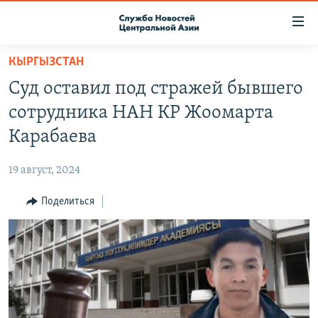
Ссылки
доступа
Вернуться
КЫРГЫЗСТАН
к
О ПРОЕКТЕ
Суд оставил под стражей бывшего
основному
ПОДПИСКА
содержанию
сотрудника НАН КР Жоомарта
КОНТАКТЫ
Вернутся
Карабаева
к
RFE/RL ДИРЕКТ
главной
19 август, 2024
НАСТОЯЩЕЕ ВРЕМЯ
навигации
Вернутся
Поделиться
МИГРАНТ МЕДИА
к
поиску