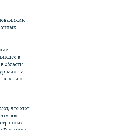
снованиями
транных
ации
пившее в
 в области
урналиста
 печати и
ют, что этот
ить под
остранных