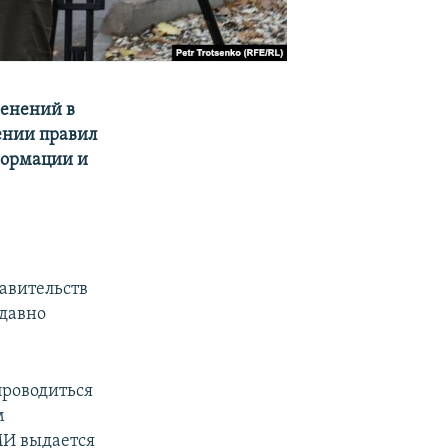
менений в
ении правил
формации и
тавительств
едавно
проводиться
м
МИ выдается