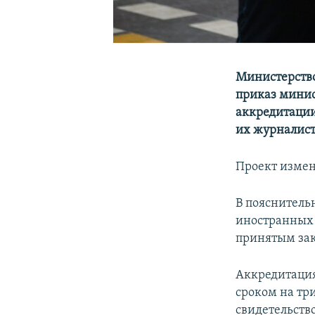
Министерство
приказ минис
аккредитации
их журналист
Проект изме
В пояснитель
иностранных 
принятым зак
Аккредитация
сроком на тр
свидетельств