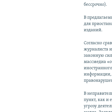
бессрочно).
В предлагаем
для приостан
изданий.
Согласно сра
журналиста и
законную сил
массмедиа «о
иностранного
информации,
правонаруше
В неправител
пункт, как и
угрозу деяте