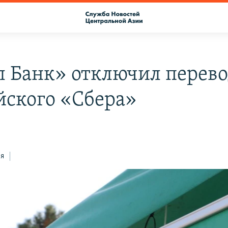
 Банк» отключил перево
йского «Сбера»
ся