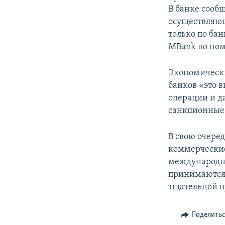
В банке сооб
осуществляющ
только по ба
MBank по ном
Экономически
банков «это 
операции и да
санкционные 
В свою очере
коммерческие
международны
принимаются 
тщательной п
Поделить