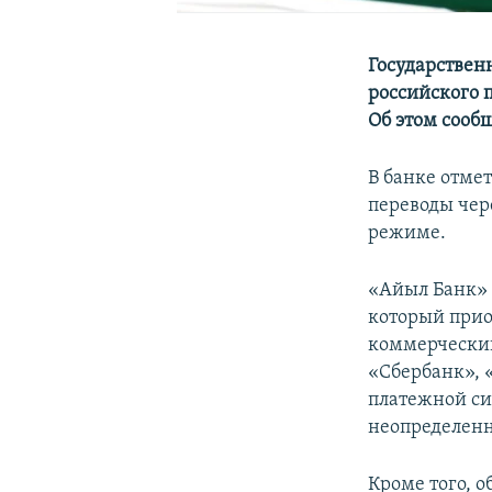
Государствен
российского 
Об этом сооб
В банке отме
переводы чер
режиме.
«Айыл Банк» 
который прио
коммерчески
«Сбербанк», 
платежной си
неопределенн
Кроме того, 