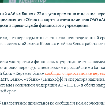
ный «Айыл Банк» с 22 августа временно отключил пере
приложения «Сбер» на карты и счета клиентов ОАО «А
щили в пресс-службе финансового учреждения.
тили, что переводы отключены «на неопределенный ср
ез системы «Золотая Корона» и «AstraSend» работают 
стал уже третьим финансовым учреждением за после
становил переводы с несколькими российскими банка
й банк «Керемет банк»
сообщил о приостановке перев
«МТС Банк», «Тбанк» (Тинькофф) и оператора национ
стемы Российской Федерации АО «НСПК» в обоих нап
ый срок.
об аналогичной приостановке сообщил и коммерческий