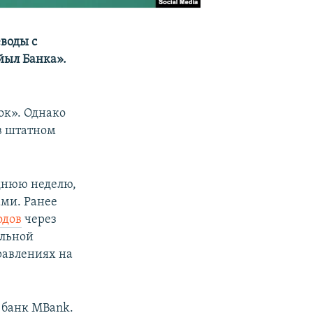
воды с
йыл Банка».
ок». Однако
в штатном
днюю неделю,
ми. Ранее
одов
через
альной
равлениях на
 банк MBank.