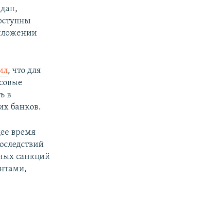
ждан,
доступны
риложении
ил
, что для
нсовые
ь в
их банков.
щее время
оследствий
чных санкций
нтами,