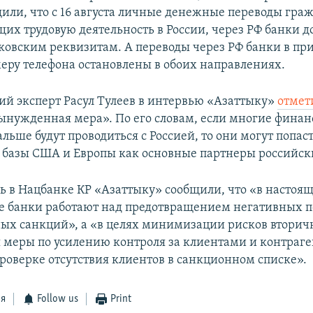
щили, что с 16 августа личные денежные переводы гра
их трудовую деятельность в России, через РФ банки 
нковским реквизитам. А переводы через РФ банки в п
еру телефона остановлены в обоих направлениях.
й эксперт Расул Тулеев в интервью «Азаттыку»
отмет
вынужденная мера». По его словам, если многие фина
льше будут проводиться с Россией, то они могут попаст
базы США и Европы как основные партнеры российск
дь в Нацбанке КР «Азаттыку» сообщили, что «в настоя
 банки работают над предотвращением негативных п
х санкций», а «в целях минимизации рисков втори
меры по усилению контроля за клиентами и контраге
роверке отсутствия клиентов в санкционном списке».
ся
Follow us
Print