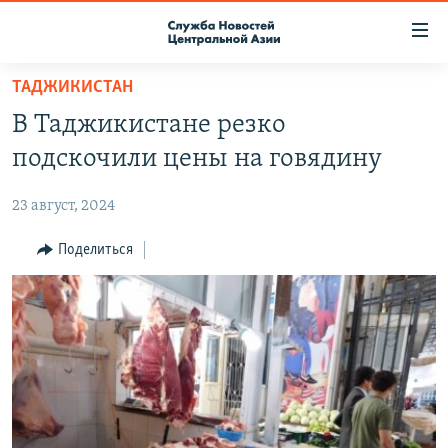
Ссылки
доступа
Вернуться
ТАДЖИКИСТАН
к
О ПРОЕКТЕ
В Таджикистане резко
основному
ПОДПИСКА
содержанию
подскочили цены на говядину
КОНТАКТЫ
Вернутся
к
23 август, 2024
RFE/RL ДИРЕКТ
главной
НАСТОЯЩЕЕ ВРЕМЯ
Поделиться
навигации
Вернутся
МИГРАНТ МЕДИА
к
поиску