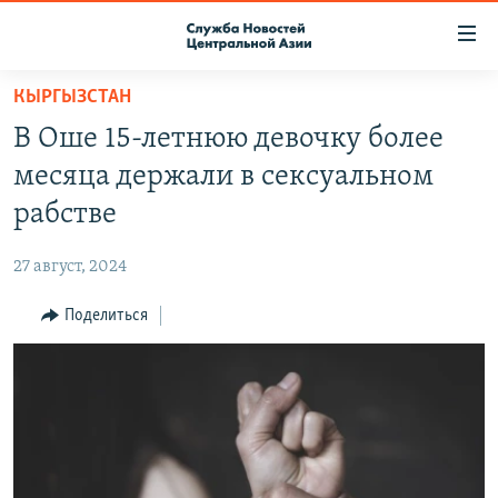
Ссылки
доступа
Вернуться
КЫРГЫЗСТАН
к
О ПРОЕКТЕ
В Оше 15-летнюю девочку более
основному
ПОДПИСКА
содержанию
месяца держали в сексуальном
КОНТАКТЫ
Вернутся
рабстве
к
RFE/RL ДИРЕКТ
главной
27 август, 2024
НАСТОЯЩЕЕ ВРЕМЯ
навигации
Вернутся
Поделиться
МИГРАНТ МЕДИА
к
поиску