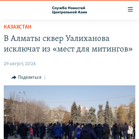
Ссылки
доступа
Вернуться
КАЗАХСТАН
к
О ПРОЕКТЕ
В Алматы сквер Уалиханова
основному
ПОДПИСКА
содержанию
исключат из «мест для митингов»
КОНТАКТЫ
Вернутся
к
29 август, 2024
RFE/RL ДИРЕКТ
главной
НАСТОЯЩЕЕ ВРЕМЯ
Поделиться
навигации
Вернутся
МИГРАНТ МЕДИА
к
поиску