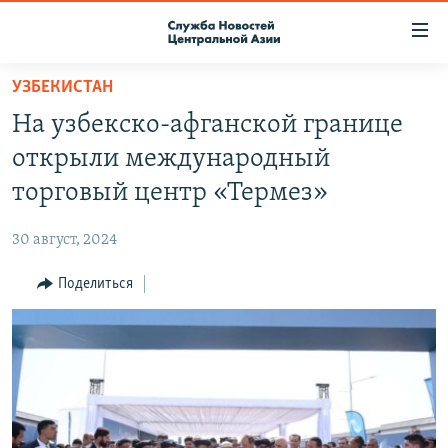
Ссылки
доступа
Вернуться
УЗБЕКИСТАН
к
О ПРОЕКТЕ
На узбекско-афганской границе
основному
ПОДПИСКА
содержанию
открыли международный
КОНТАКТЫ
Вернутся
торговый центр «Термез»
к
RFE/RL ДИРЕКТ
главной
30 август, 2024
НАСТОЯЩЕЕ ВРЕМЯ
навигации
Вернутся
Поделиться
МИГРАНТ МЕДИА
к
поиску