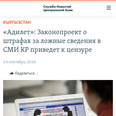
Ссылки
доступа
Вернуться
КЫРГЫЗСТАН
к
О ПРОЕКТЕ
«Адилет»: Законопроект о
основному
ПОДПИСКА
содержанию
штрафах за ложные сведения в
КОНТАКТЫ
Вернутся
СМИ КР приведет к цензуре
к
RFE/RL ДИРЕКТ
главной
04 сентябрь, 2024
НАСТОЯЩЕЕ ВРЕМЯ
навигации
Вернутся
Поделиться
МИГРАНТ МЕДИА
к
поиску