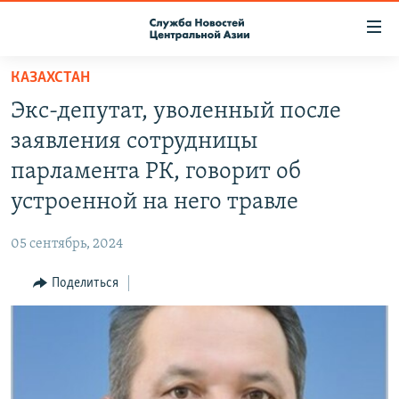
Ссылки
доступа
Вернуться
КАЗАХСТАН
к
О ПРОЕКТЕ
Экс-депутат, уволенный после
основному
ПОДПИСКА
содержанию
заявления сотрудницы
КОНТАКТЫ
Вернутся
парламента РК, говорит об
к
RFE/RL ДИРЕКТ
устроенной на него травле
главной
НАСТОЯЩЕЕ ВРЕМЯ
навигации
05 сентябрь, 2024
Вернутся
МИГРАНТ МЕДИА
к
Поделиться
поиску