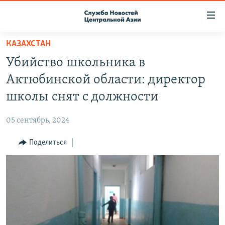
Ссылки
доступа
Вернуться
КАЗАХСТАН
к
О ПРОЕКТЕ
Убийство школьника в
основному
ПОДПИСКА
содержанию
Актюбинской области: директор
КОНТАКТЫ
Вернутся
школы снят с должности
к
RFE/RL ДИРЕКТ
главной
05 сентябрь, 2024
НАСТОЯЩЕЕ ВРЕМЯ
навигации
Вернутся
Поделиться
МИГРАНТ МЕДИА
к
поиску