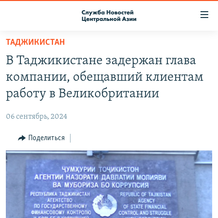
Ссылки
доступа
Вернуться
ТАДЖИКИСТАН
к
О ПРОЕКТЕ
В Таджикистане задержан глава
основному
ПОДПИСКА
содержанию
компании, обещавший клиентам
КОНТАКТЫ
Вернутся
работу в Великобритании
к
RFE/RL ДИРЕКТ
главной
06 сентябрь, 2024
НАСТОЯЩЕЕ ВРЕМЯ
навигации
Вернутся
Поделиться
МИГРАНТ МЕДИА
к
поиску