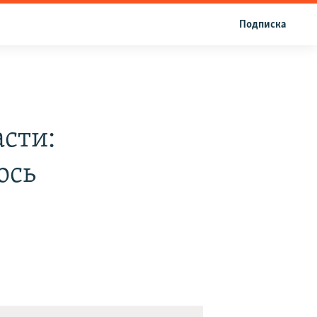
Подписка
асти:
ось