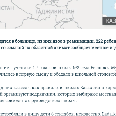
дятся в больнице, из них двое в реанимации, 222 ребе
м со ссылкой на областной акимат сообщает местное из
вшие – ученики 1-4 классов школы №8 села Бесшокы 
учились в первую смену и обедали в школьной столовой
дших классов, как правило, в школах Казахстана корм
й организуют подрядчики, которых выбирают местна
я совместно с руководством школы.
отребляли в пищу дети 6 сентября, неизвестно. Lada.k