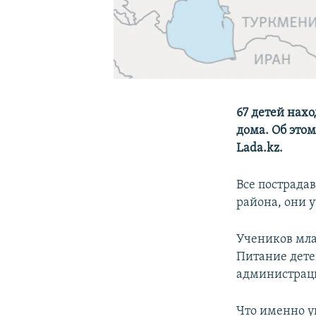
67 детей нахо
дома. Об это
Lada.kz.
Все пострада
района, они 
Учеников мла
Питание дете
администраци
Что именно уп