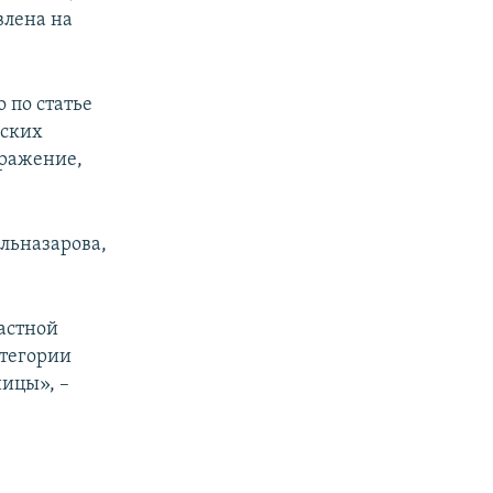
влена на
 по статье
еских
аражение,
льназарова,
астной
атегории
ицы», –