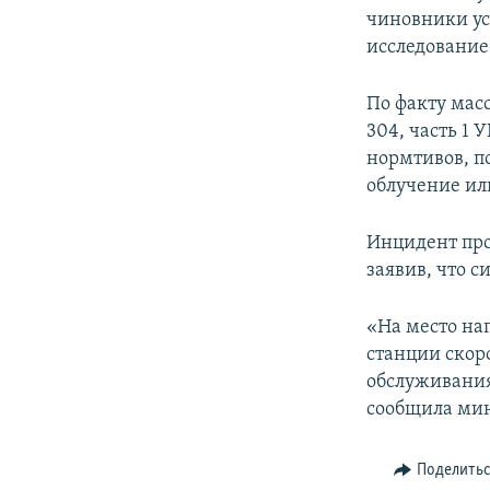
чиновники ус
исследование,
По факту мас
304, часть 1
нормтивов, п
облучение ил
Инцидент про
заявив, что с
«На место на
станции скор
обслуживания
сообщила мин
Поделить