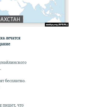
нка лечатся
дание
Мунайлинского
.
ят бесплатно.
я
z пишет, что