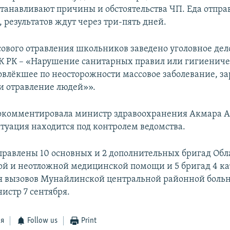
танавливают причины и обстоятельства ЧП. Еда отпра
 результатов ждут через три-пять дней.
сового отравления школьников заведено уголовное дело
 УК РК – «Нарушение санитарных правил или гигиенич
овлёкшее по неосторожности массовое заболевание, з
и отравление людей»».
комментировала министр здравоохранения Акмара А
итуация находится под контролем ведомства.
правлены 10 основных и 2 дополнительных бригад Обл
ой и неотложной медицинской помощи и 5 бригад 4 к
 вызовов Мунайлинской центральной районной больн
истр 7 сентября.
ся
Follow us
Print