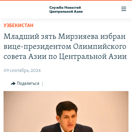
Ссылки
доступа
Вернуться
УЗБЕКИСТАН
к
О ПРОЕКТЕ
Младший зять Мирзияева избран
основному
ПОДПИСКА
содержанию
вице-президентом Олимпийского
КОНТАКТЫ
Вернутся
совета Азии по Центральной Азии
к
RFE/RL ДИРЕКТ
главной
09 сентябрь, 2024
НАСТОЯЩЕЕ ВРЕМЯ
навигации
Вернутся
Поделиться
МИГРАНТ МЕДИА
к
поиску