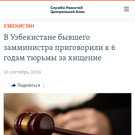
Ссылки
доступа
Вернуться
УЗБЕКИСТАН
к
О ПРОЕКТЕ
В Узбекистане бывшего
основному
ПОДПИСКА
содержанию
замминистра приговорили к 6
КОНТАКТЫ
Вернутся
годам тюрьмы за хищение
к
RFE/RL ДИРЕКТ
главной
10 сентябрь, 2024
НАСТОЯЩЕЕ ВРЕМЯ
навигации
Вернутся
Поделиться
МИГРАНТ МЕДИА
к
поиску