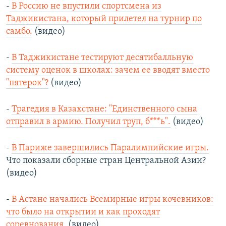
-
В Россию не впустили спортсмена из
Таджикистана, который прилетел на турнир по
самбо.
(видео)
-
В Таджикистане тестируют десятибалльную
систему оценок в школах: зачем ее вводят вместо
"пятерок"?
(видео)
-
Трагедия в Казахстане: "Единственного сына
отправил в армию. Получил труп, б***ь".
(видео)
-
В Париже завершились Паралимпийские игры.
Что показали сборные стран Центральной Азии?
(видео)
-
В Астане начались Всемирные игры кочевников:
что было на открытии и как проходят
соревнования.
(видео)