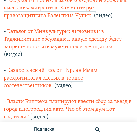
-
Госдума РФ приняла закон о введении «режима
высылки» мигрантов. Комментирует
правозащитница Валентина Чупик.
(видео)
-
Каталог от Минкультуры: чиновники в
Таджикистане обсуждают, какую одежду будет
запрещено носить мужчинам и женщинам.
(видео)
-
Казахстанский теолог Нурлан Имам
раскритиковал одетых в черное
соотечественников.
(видео)
-
Власти Бишкека планируют ввести сбор за въезд в
город иногородних авто. Что об этом думают
водители?
(видео)
Подписка
-
"Интергельпо": Промышленность Кыргызстана