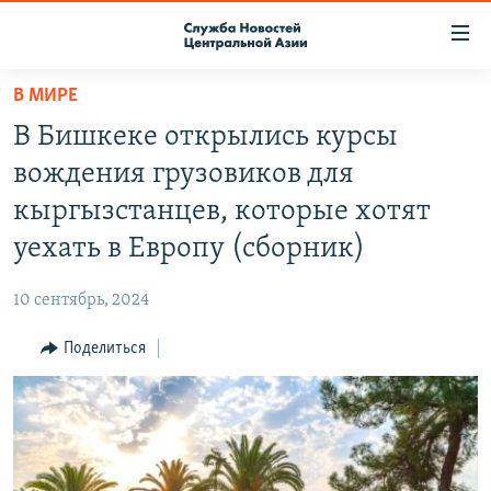
Ссылки
доступа
Вернуться
В МИРЕ
к
О ПРОЕКТЕ
В Бишкеке открылись курсы
основному
ПОДПИСКА
содержанию
вождения грузовиков для
КОНТАКТЫ
Вернутся
кыргызстанцев, которые хотят
к
RFE/RL ДИРЕКТ
уехать в Европу (сборник)
главной
НАСТОЯЩЕЕ ВРЕМЯ
навигации
10 сентябрь, 2024
Вернутся
МИГРАНТ МЕДИА
к
Поделиться
поиску