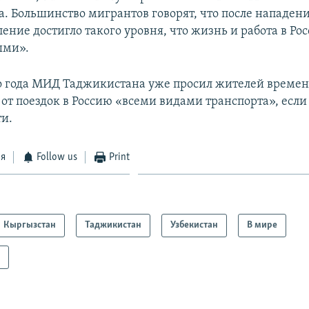
. Большинство мигрантов говорят, что после нападени
ение достигло такого уровня, что жизнь и работа в Ро
ыми».
го года МИД Таджикистана уже просил жителей време
от поездок в Россию «всеми видами транспорта», если 
и.
ся
Follow us
Print
Кыргызстан
Таджикистан
Узбекистан
В мире
а