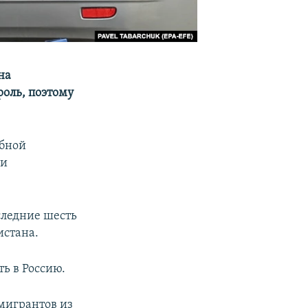
на
роль, поэтому
обной
ли
следние шесть
истана.
ь в Россию.
мигрантов из