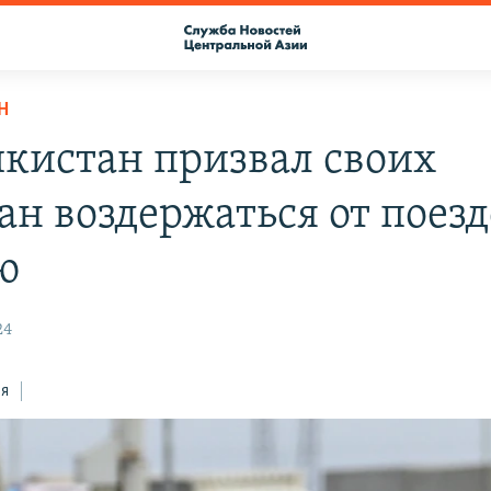
Н
кистан призвал своих
ан воздержаться от поезд
ю
24
ся