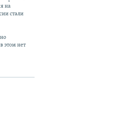
я на
ссии стали
нно
в этом нет