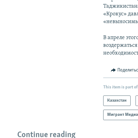
Таджикистана
«Крокус» давл
«невыносим
В апреле это
воздержаться 
необходимост
Поделить
This item is part of
Казахстан
Мигрант Меди
Continue reading