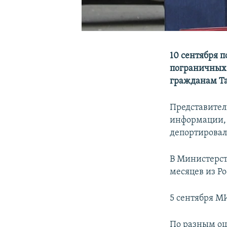
10 сентября п
пограничных 
гражданам Та
Представител
информации, 
депортировал
В Министерст
месяцев из Р
5 сентября М
По разным оц