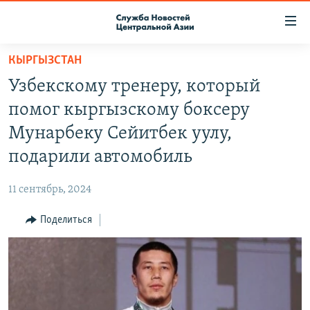
Ссылки
доступа
Вернуться
КЫРГЫЗСТАН
к
О ПРОЕКТЕ
Узбекскому тренеру, который
основному
ПОДПИСКА
содержанию
помог кыргызскому боксеру
КОНТАКТЫ
Вернутся
Мунарбеку Сейитбек уулу,
к
RFE/RL ДИРЕКТ
подарили автомобиль
главной
НАСТОЯЩЕЕ ВРЕМЯ
навигации
11 сентябрь, 2024
Вернутся
МИГРАНТ МЕДИА
к
Поделиться
поиску