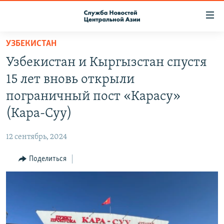
Ссылки
доступа
Вернуться
УЗБЕКИСТАН
к
О ПРОЕКТЕ
Узбекистан и Кыргызстан спустя
основному
ПОДПИСКА
содержанию
15 лет вновь открыли
КОНТАКТЫ
Вернутся
пограничный пост «Карасу»
к
RFE/RL ДИРЕКТ
(Кара-Суу)
главной
НАСТОЯЩЕЕ ВРЕМЯ
навигации
12 сентябрь, 2024
Вернутся
МИГРАНТ МЕДИА
к
Поделиться
поиску