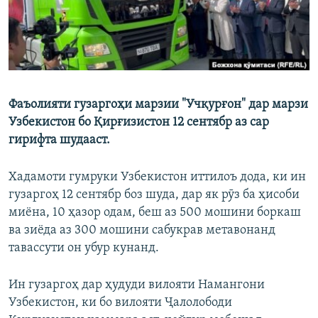
Фаъолияти гузаргоҳи марзии "Учқурғон" дар марзи
Узбекистон бо Қирғизистон 12 сентябр аз сар
гирифта шудааст.
Хадамоти гумруки Узбекистон иттилоъ дода, ки ин
гузаргоҳ 12 сентябр боз шуда, дар як рӯз ба ҳисоби
миёна, 10 ҳазор одам, беш аз 500 мошини боркаш
ва зиёда аз 300 мошини сабукрав метавонанд
тавассути он убур кунанд.
Ин гузаргоҳ дар ҳудуди вилояти Намангони
Узбекистон, ки бо вилояти Ҷалолободи