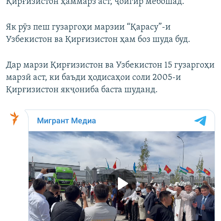
Қирғизистон ҳаммарз аст, ҷойгир мебошад.
Як рӯз пеш гузаргоҳи марзии “Қарасу”-и
Узбекистон ва Қирғизистон ҳам боз шуда буд.
Дар марзи Қирғизистон ва Узбекистон 15 гузаргоҳи
марзӣ аст, ки баъди ҳодисаҳои соли 2005-и
Қирғизистон якҷониба баста шуданд.