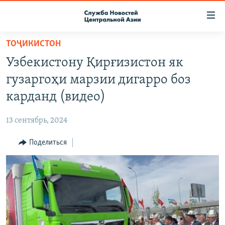
Ссылки
доступа
Вернуться
ТОҶИКИСТОН
к
О ПРОЕКТЕ
Узбекистону Қирғизистон як
основному
ПОДПИСКА
содержанию
гузаргоҳи марзии дигарро боз
КОНТАКТЫ
Вернутся
карданд (видео)
к
RFE/RL ДИРЕКТ
главной
13 сентябрь, 2024
НАСТОЯЩЕЕ ВРЕМЯ
навигации
Вернутся
Поделиться
МИГРАНТ МЕДИА
к
поиску