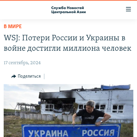
Ссылки
доступа
Вернуться
В МИРЕ
к
О ПРОЕКТЕ
WSJ: Потери России и Украины в
основному
ПОДПИСКА
содержанию
войне достигли миллиона человек
КОНТАКТЫ
Вернутся
к
17 сентябрь, 2024
RFE/RL ДИРЕКТ
главной
НАСТОЯЩЕЕ ВРЕМЯ
Поделиться
навигации
Вернутся
МИГРАНТ МЕДИА
к
поиску