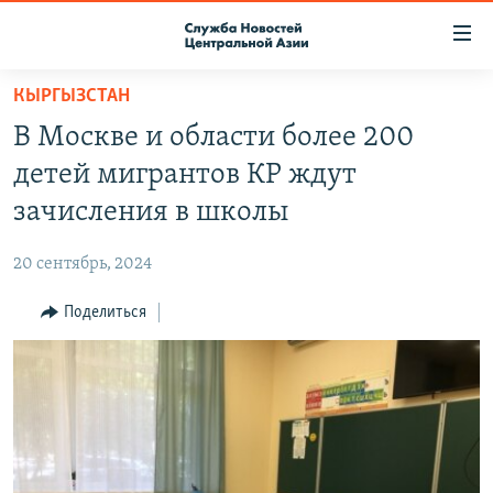
Ссылки
доступа
Вернуться
КЫРГЫЗСТАН
к
О ПРОЕКТЕ
В Москве и области более 200
основному
ПОДПИСКА
содержанию
детей мигрантов КР ждут
КОНТАКТЫ
Вернутся
зачисления в школы
к
RFE/RL ДИРЕКТ
главной
20 сентябрь, 2024
НАСТОЯЩЕЕ ВРЕМЯ
навигации
Вернутся
Поделиться
МИГРАНТ МЕДИА
к
поиску