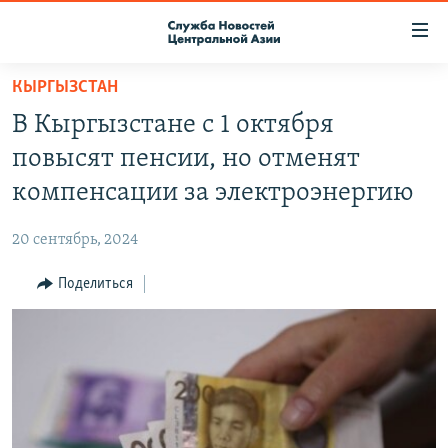
Ссылки
доступа
Вернуться
КЫРГЫЗСТАН
к
О ПРОЕКТЕ
В Кыргызстане с 1 октября
основному
ПОДПИСКА
содержанию
повысят пенсии, но отменят
КОНТАКТЫ
Вернутся
компенсации за электроэнергию
к
RFE/RL ДИРЕКТ
главной
20 сентябрь, 2024
НАСТОЯЩЕЕ ВРЕМЯ
навигации
Вернутся
Поделиться
МИГРАНТ МЕДИА
к
поиску