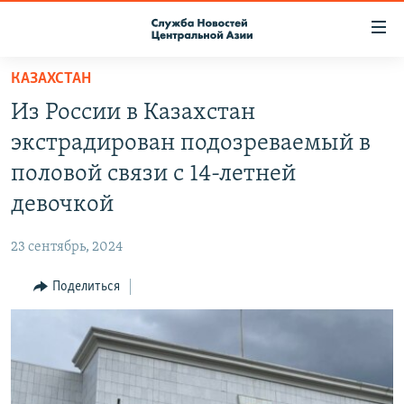
Ссылки
доступа
Вернуться
КАЗАХСТАН
к
О ПРОЕКТЕ
Из России в Казахстан
основному
ПОДПИСКА
содержанию
экстрадирован подозреваемый в
КОНТАКТЫ
Вернутся
половой связи с 14-летней
к
RFE/RL ДИРЕКТ
девочкой
главной
НАСТОЯЩЕЕ ВРЕМЯ
навигации
23 сентябрь, 2024
Вернутся
МИГРАНТ МЕДИА
к
Поделиться
поиску