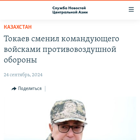
Ссылки
доступа
Вернуться
КАЗАХСТАН
к
О ПРОЕКТЕ
Токаев сменил командующего
основному
ПОДПИСКА
содержанию
войсками противовоздушной
КОНТАКТЫ
Вернутся
обороны
к
RFE/RL ДИРЕКТ
главной
24 сентябрь, 2024
НАСТОЯЩЕЕ ВРЕМЯ
навигации
Вернутся
Поделиться
МИГРАНТ МЕДИА
к
поиску