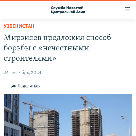
Ссылки
доступа
Вернуться
УЗБЕКИСТАН
к
О ПРОЕКТЕ
Мирзияев предложил способ
основному
ПОДПИСКА
содержанию
борьбы с «нечестными
КОНТАКТЫ
Вернутся
строителями»
к
RFE/RL ДИРЕКТ
главной
24 сентябрь, 2024
НАСТОЯЩЕЕ ВРЕМЯ
навигации
Вернутся
Поделиться
МИГРАНТ МЕДИА
к
поиску