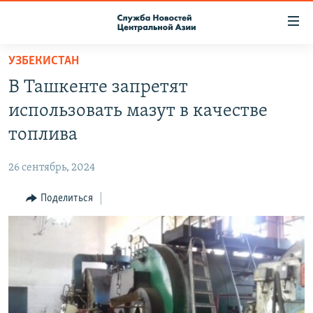
Ссылки
доступа
Вернуться
УЗБЕКИСТАН
к
О ПРОЕКТЕ
В Ташкенте запретят
основному
ПОДПИСКА
содержанию
использовать мазут в качестве
КОНТАКТЫ
Вернутся
топлива
к
RFE/RL ДИРЕКТ
главной
26 сентябрь, 2024
НАСТОЯЩЕЕ ВРЕМЯ
навигации
Вернутся
Поделиться
МИГРАНТ МЕДИА
к
поиску