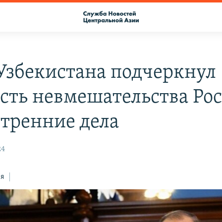
збекистана подчеркнул
сть невмешательства Ро
утренние дела
24
ся