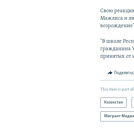
Свою реакцию
Мажлиса и л
возрождение"
"В школе Рес
гражданина У
принятых от 
Поделить
This item is part of
Казахстан
Мигрант Меди