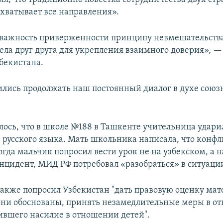
хватывает все направления».
важность приверженности принципу невмешательства
ела друг друга для укрепления взаимного доверия», 
бекистана.
лись продолжать наш постоянный диалог в духе союз
лось, что в школе №188 в Ташкенте учительница удари
е русского языка. Мать школьника написала, что конфл
гда мальчик попросил вести урок не на узбекском, а н
инцидент, МИД РФ потребовал «разобраться» в ситуаци
акже попросил Узбекистан "дать правовую оценку мат
они обоснованы, принять незамедлительные меры в о
ившего насилие в отношении детей".