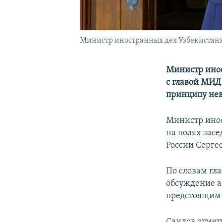
Министр иностранных дел Узбекистана
Министр инос
с главой МИД
принципу нев
Министр инос
на полях зас
России Серге
По словам гла
обсуждение а
предстоящим 
Саидов отмети