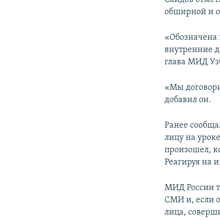
обширной и о
«Обозначена 
внутренние д
глава МИД Уз
«Мы договори
добавил он.
Ранее сообща
лицу на урок
произошел, ко
Реагируя на 
МИД России т
СМИ и, если 
лица, соверш