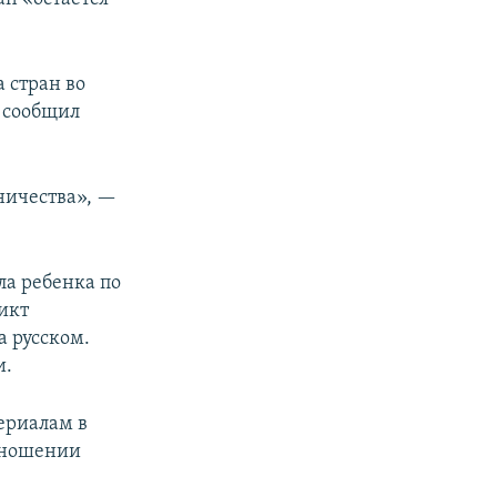
 стран во
— сообщил
ничества», —
ла ребенка по
икт
а русском.
и.
ериалам в
тношении