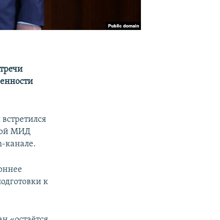
стречи
женности
 встретился
вой МИД
m-канале.
роннее
подготовки к
ан «остаётся