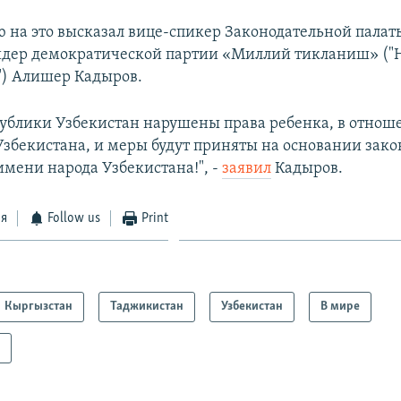
 на это высказал вице-спикер Законодательной палат
идер демократической партии «Миллий тикланиш» ("
) Алишер Кадыров.
публики Узбекистан нарушены права ребенка, в отнош
збекистана, и меры будут приняты на основании зако
имени народа Узбекистана!", -
заявил
Кадыров.
ся
Follow us
Print
Кыргызстан
Таджикистан
Узбекистан
В мире
а