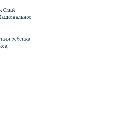
ы Олий
Национальное
ении ребенка
нов,