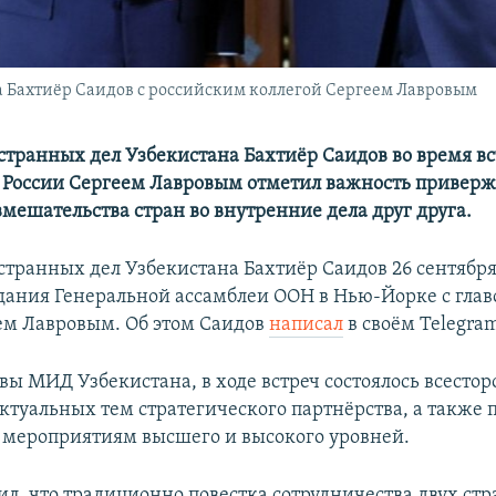
 Бахтиёр Саидов с российским коллегой Сергеем Лавровым
транных дел Узбекистана Бахтиёр Саидов во время в
 России Сергеем Лавровым отметил важность привер
мешательства стран во внутренние дела друг друга.
транных дел Узбекистана Бахтиёр Саидов 26 сентября
едания Генеральной ассамблеи ООН в Нью-Йорке с гла
ем Лавровым. Об этом Саидов
написал
в своём Telegra
вы МИД Узбекистана, в ходе встреч состоялось всесто
ктуальных тем стратегического партнёрства, а также 
мероприятиям высшего и высокого уровней.
л, что традиционно повестка сотрудничества двух стр