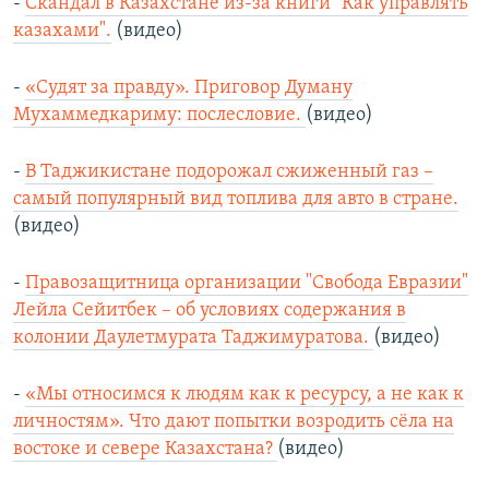
-
Скандал в Казахстане из-за книги "Как управлять
казахами".
(видео)
-
«Судят за правду». Приговор Думану
Мухаммедкариму: послесловие.
(видео)
-
В Таджикистане подорожал сжиженный газ –
самый популярный вид топлива для авто в стране.
(видео)
-
Правозащитница организации "Свобода Евразии"
Лейла Сейитбек – об условиях содержания в
колонии Даулетмурата Таджимуратова.
(видео)
-
«Мы относимся к людям как к ресурсу, а не как к
личностям». Что дают попытки возродить сёла на
востоке и севере Казахстана?
(видео)