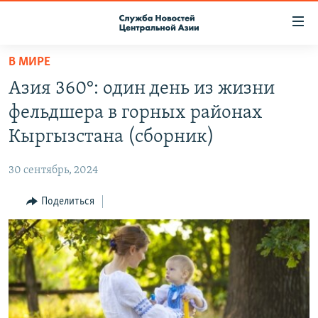
Ссылки
доступа
Вернуться
В МИРЕ
к
О ПРОЕКТЕ
Азия 360°: один день из жизни
основному
ПОДПИСКА
содержанию
фельдшера в горных районах
КОНТАКТЫ
Вернутся
Кыргызстана (сборник)
к
RFE/RL ДИРЕКТ
главной
30 сентябрь, 2024
НАСТОЯЩЕЕ ВРЕМЯ
навигации
Вернутся
Поделиться
МИГРАНТ МЕДИА
к
поиску