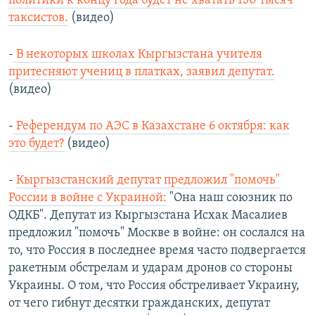
политики к концу года будет не хватать 130 тысяч
таксистов.
(видео)
-
В некоторых школах Кыргызстана учителя
притесняют учениц в платках, заявил депутат.
(видео)
-
Референдум по АЭС в Казахстане 6 октября: как
это будет?
(видео)
-
Кыргызстанский депутат предложил "помочь"
России в войне с Украиной:
"Она наш союзник по
ОДКБ". Депутат из Кыргызстана Исхак Масалиев
предложил "помочь" Москве в войне: он сослался на
то, что Россия в последнее время часто подвергается
ракетным обстрелам и ударам дронов со стороны
Украины. О том, что Россия обстреливает Украину,
от чего гибнут десятки гражданских, депутат