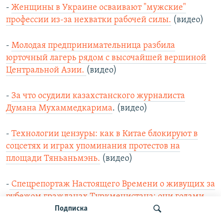
-
Женщины в Украине осваивают "мужские"
профессии из-за нехватки рабочей силы.
(видео)
-
Молодая предпринимательница разбила
юрточный лагерь рядом с высочайшей вершиной
Центральной Азии.
(видео)
-
За что осудили казахстанского журналиста
Думана Мухаммедкарима
. (видео)
-
Технологии цензуры: как в Китае блокируют в
соцсетях и играх упоминания протестов на
площади Тяньаньмэнь.
(видео)
-
Спецрепортаж Настоящего Времени о живущих за
рубежом гражданах Туркменистана: они годами
не видят близких и умирают на чужбине.
(видео)
Подписка