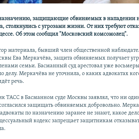
назначению, защищающие обвиняемых в нападении н
а, столкнулись с угрозами жизни. От них требуют отка
оцессе. Об этом сообщил "Московский комсомолец".
тор материала, бывший член общественной наблюдат
квы Ева Меркачёва, защита обвиняемых получает уг
членами семьи. Басманный суд арестовал уже восьмер
о делу. Меркачёва не уточнила, о каких адвокатах ко
дёт речь.
ик ТАСС в Басманном суде Москвы заявлял, что ни оди
 согласился защищать обвиняемых добровольно. Мерк
 адвокаты по назначению заранее не знают, какое дело
цессуальный кодекс запрещает защитникам отказыват
ла.