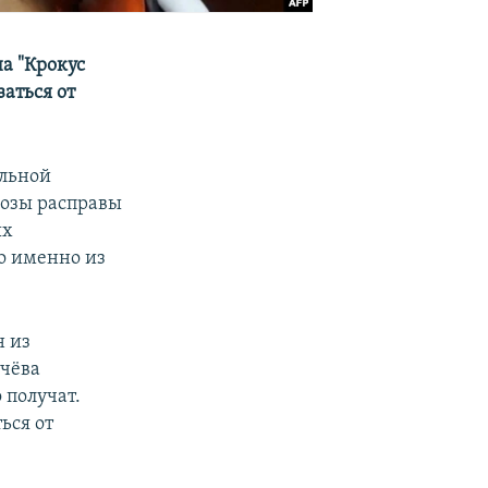
а "Крокус
заться от
ельной
розы расправы
ых
го именно из
н из
ачёва
 получат.
ься от