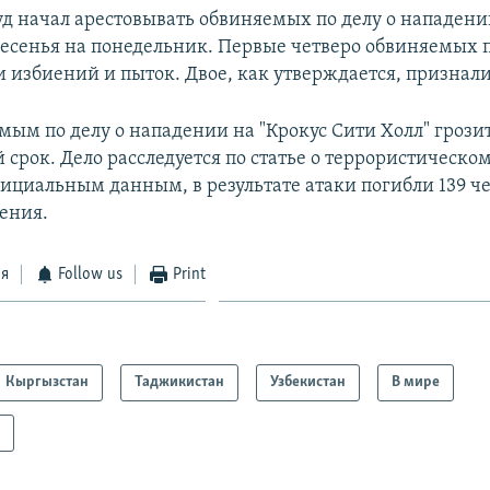
д начал арестовывать обвиняемых по делу о нападении
кресенья на понедельник. Первые четверо обвиняемых 
и избиений и пыток. Двое, как утверждается, признали
мым по делу о нападении на "Крокус Сити Холл" грози
рок. Дело расследуется по статье о террористическом
ициальным данным, в результате атаки погибли 139 че
ения.
ся
Follow us
Print
Кыргызстан
Таджикистан
Узбекистан
В мире
а