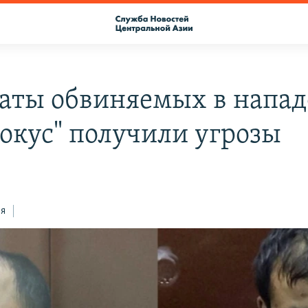
аты обвиняемых в напа
рокус" получили угрозы
ся