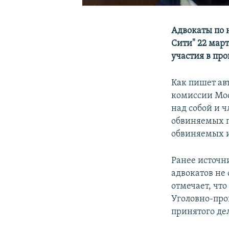
Адвокаты по 
Сити" 22 март
участия в пр
Как пишет ав
комиссии Мос
над собой и 
обвиняемых п
обвиняемых и
Ранее источн
адвокатов не
отмечает, что
Уголовно-про
принятого де