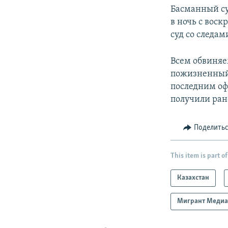
Басманный су
в ночь с вос
суд со следам
Всем обвиняе
пожизненный с
последним оф
получили ран
Поделить
This item is part of
Казахстан
Мигрант Меди