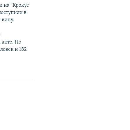
 на "Крокус"
поступили в
 вину.
т
 акте. По
ловек и 182