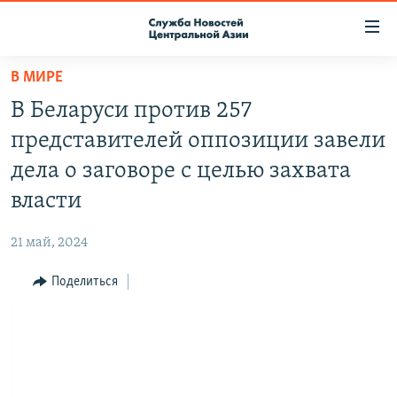
Ссылки
доступа
Вернуться
В МИРЕ
к
О ПРОЕКТЕ
В Беларуси против 257
основному
ПОДПИСКА
содержанию
представителей оппозиции завели
КОНТАКТЫ
Вернутся
дела о заговоре с целью захвата
к
RFE/RL ДИРЕКТ
власти
главной
НАСТОЯЩЕЕ ВРЕМЯ
навигации
21 май, 2024
Вернутся
МИГРАНТ МЕДИА
к
Поделиться
поиску