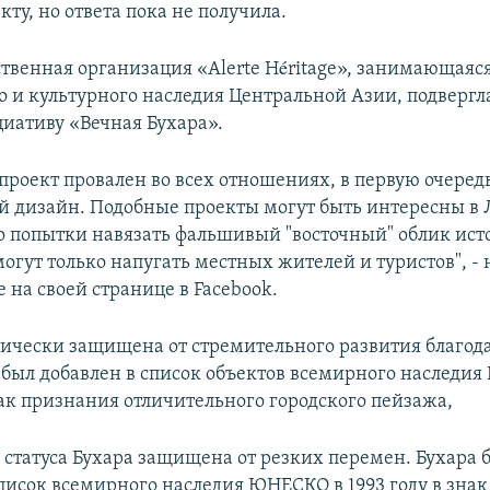
ту, но ответа пока не получила.
твенная организация «Alerte Héritage», занимающаяс
о и культурного наследия Центральной Азии, подвергл
иативу «Вечная Бухара».
роект провален во всех отношениях, в первую очередь
 дизайн. Подобные проекты могут быть интересны в 
о попытки навязать фальшивый "восточный" облик ис
огут только напугать местных жителей и туристов", -
ge на своей странице в Facebook.
тически защищена от стремительного развития благод
од был добавлен в список объектов всемирного наследи
нак признания отличительного городского пейзажа,
о статуса Бухара защищена от резких перемен. Бухара 
писок всемирного наследия ЮНЕСКО в 1993 году в зна