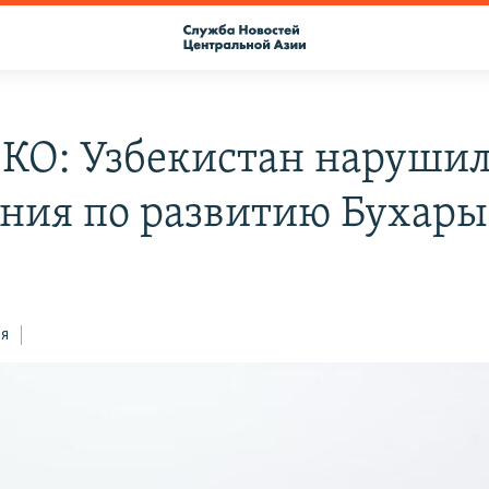
О: Узбекистан наруши
ния по развитию Бухары
ся