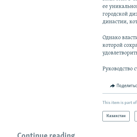
ее уникально
городской ди
династии, ко
Однако власт
которой сохр
удовлетворить
Руководство с
Поделить
This item is part of
Казахстан
Continue reading