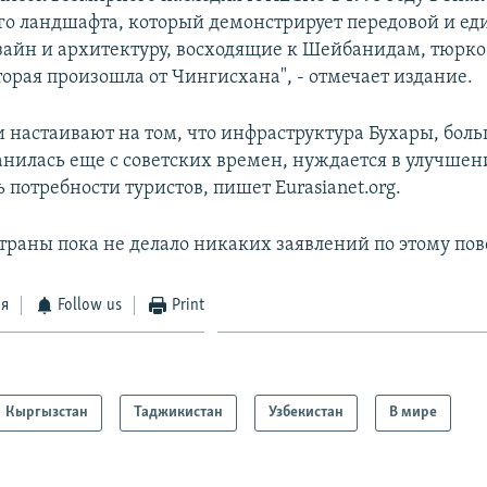
го ландшафта, который демонстрирует передовой и е
зайн и архитектуру, восходящие к Шейбанидам, тюрк
торая произошла от Чингисхана", - отмечает издание.
и настаивают на том, что инфраструктура Бухары, боль
анилась еще с советских времен, нуждается в улучшен
 потребности туристов, пишет Eurasianet.org.
траны пока не делало никаких заявлений по этому пов
ся
Follow us
Print
Кыргызстан
Таджикистан
Узбекистан
В мире