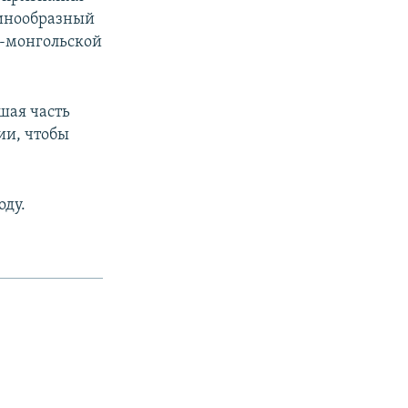
динообразный
о-монгольской
шая часть
ии, чтобы
оду.