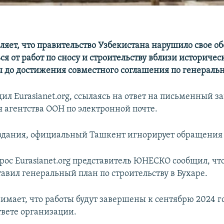
яет, что правительство Узбекистана нарушило свое о
я от работ по сносу и строительству вблизи историчес
ы до достижения совместного соглашения по генеральн
ил Eurasianet.org, ссылаясь на ответ на письменный з
я агентства ООН по электронной почте.
здания, официальный Ташкент игнорирует обращени
прос Eurasianet.org представитель ЮНЕСКО сообщил, чт
авил генеральный план по строительству в Бухаре.
мает, что работы будут завершены к сентябрю 2024 г
твете организации.