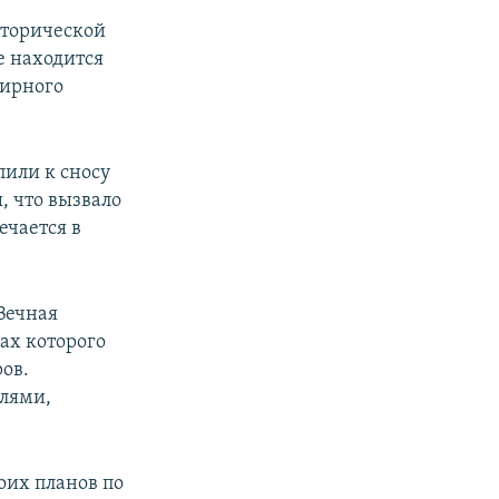
сторической
е находится
мирного
пили к сносу
, что вызвало
ечается в
Вечная
ках которого
ов.
елями,
оих планов по