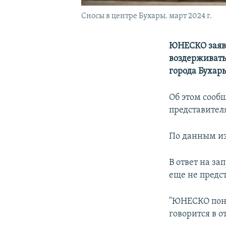
Сносы в центре Бухары. март 2024 г.
ЮНЕСКО заявл
воздерживатьс
города Бухар
Об этом сообщ
представител
По данным и
В ответ на за
еще не предст
"ЮНЕСКО пони
говорится в о