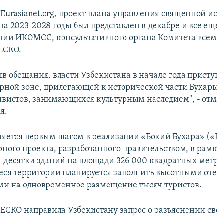
 Eurasianet.org, проект плана управления священной и
на 2023-2028 годы был представлен в декабре и все ещ
нии ИКОМОС, консультативного органа Комитета все
ЕСКО.
в обещания, власти Узбекистана в начале года присту
ерной зоне, прилегающей к исторической части Бухары
ивистов, занимающихся культурным наследием", - отм
я.
вляется первым шагом в реализации «Бокий Бухара» («
рного проекта, разработанного правительством, в рам
ы десятки зданий на площади 326 000 квадратных метр
ся территории планируется заполнить высотными от
и на одновременное размещение тысяч туристов.
ЕСКО направила Узбекистану запрос о разъяснении св