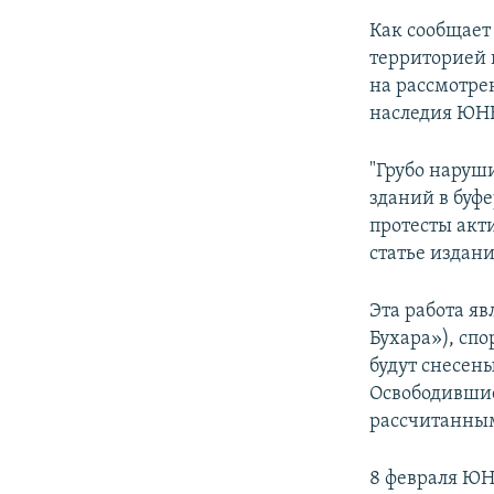
Как сообщает
территорией 
на рассмотре
наследия ЮН
"Грубо наруши
зданий в буф
протесты акт
статье издани
Эта работа я
Бухара»), спо
будут снесен
Освободившие
рассчитанным
8 февраля ЮН