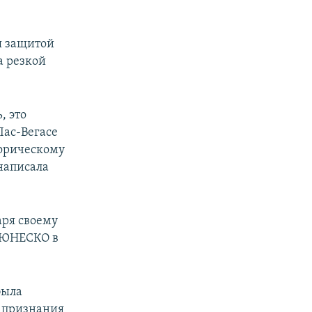
я защитой
а резкой
, это
Лас-Вегасе
торическому
 написала
аря своему
я ЮНЕСКО в
была
к признания