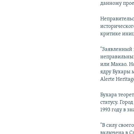
данному проек
Неправительс
историческог
критике иниц
"Заявленный п
неправильный
или Макао. Н
ядру Бухары м
Alerte Herita
Бухара теоре
статусу. Гор
1993 году в з
"В силу своег
включена в С