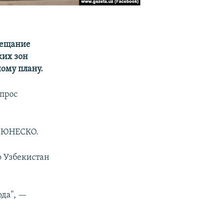
бещание
ких зон
ому плану.
апрос
я ЮНЕСКО.
о Узбекистан
ода", —