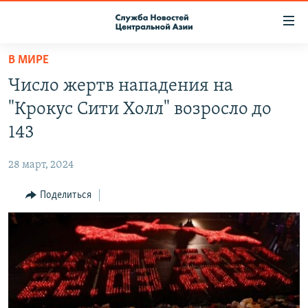
Ссылки
доступа
Вернуться
В МИРЕ
к
О ПРОЕКТЕ
Число жертв нападения на
основному
ПОДПИСКА
содержанию
"Крокус Сити Холл" возросло до
КОНТАКТЫ
Вернутся
143
к
RFE/RL ДИРЕКТ
главной
28 март, 2024
НАСТОЯЩЕЕ ВРЕМЯ
навигации
Вернутся
Поделиться
МИГРАНТ МЕДИА
к
поиску