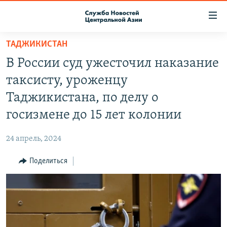
Ссылки
доступа
Вернуться
ТАДЖИКИСТАН
к
О ПРОЕКТЕ
В России суд ужесточил наказание
основному
ПОДПИСКА
содержанию
таксисту, уроженцу
КОНТАКТЫ
Вернутся
Таджикистана, по делу о
к
RFE/RL ДИРЕКТ
госизмене до 15 лет колонии
главной
НАСТОЯЩЕЕ ВРЕМЯ
навигации
24 апрель, 2024
Вернутся
МИГРАНТ МЕДИА
к
Поделиться
поиску